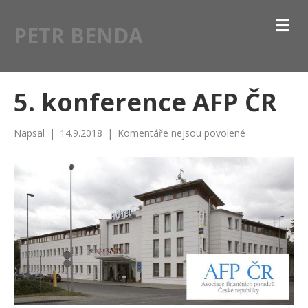
M
PETR BENDA
E
N
U
5. konference AFP ČR
u
Napsal
|
14.9.2018
|
Komentáře nejsou povolené
textu
s
názvem
5.
konference
AFP
ČR