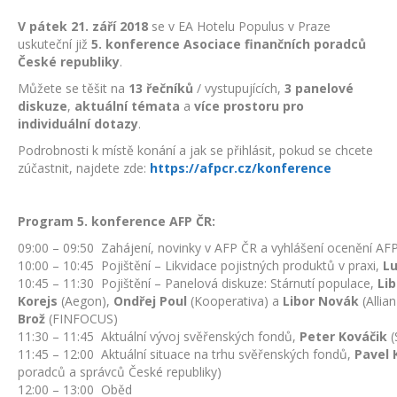
V pátek 21. září 2018
se v EA Hotelu Populus v Praze
uskuteční již
5. konference Asociace finančních poradců
České republiky
.
Můžete se těšit na
13 řečníků
/ vystupujících,
3 panelové
diskuze
,
aktuální témata
a
více prostoru pro
individuální dotazy
.
Podrobnosti k místě konání a jak se přihlásit, pokud se chcete
zúčastnit, najdete zde:
https://afpcr.cz/konference
Program 5. konference AFP ČR:
09:00 – 09:50 Zahájení, novinky v AFP ČR a vyhlášení ocenění AF
10:00 – 10:45 Pojištění – Likvidace pojistných produktů v praxi,
Lu
10:45 – 11:30 Pojištění – Panelová diskuze: Stárnutí populace,
Li
Korejs
(Aegon),
Ondřej Poul
(Kooperativa) a
Libor Novák
(Allia
Brož
(FINFOCUS)
11:30 – 11:45 Aktuální vývoj svěřenských fondů,
Peter Kováčik
(
11:45 – 12:00 Aktuální situace na trhu svěřenských fondů,
Pavel 
poradců a správců České republiky)
12:00 – 13:00 Oběd