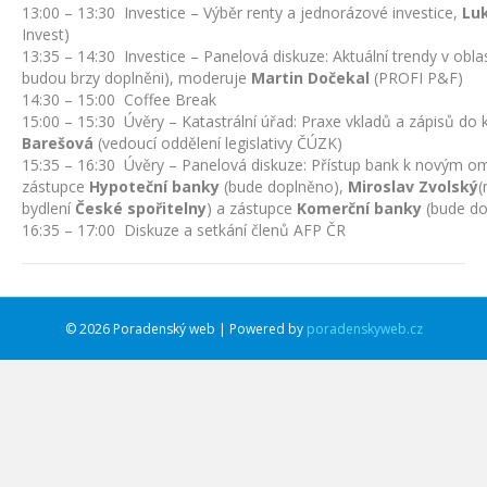
13:00 – 13:30 Investice – Výběr renty a jednorázové investice,
Lu
Invest)
13:35 – 14:30 Investice – Panelová diskuze: Aktuální trendy v oblast
budou brzy doplněni), moderuje
Martin Dočekal
(PROFI P&F)
14:30 – 15:00 Coffee Break
15:00 – 15:30 Úvěry – Katastrální úřad: Praxe vkladů a zápisů do 
Barešová
(vedoucí oddělení legislativy ČÚZK)
15:35 – 16:30 Úvěry – Panelová diskuze: Přístup bank k novým 
zástupce
Hypoteční banky
(bude doplněno),
Miroslav Zvolský
(
bydlení
České spořitelny
) a zástupce
Komerční banky
(bude d
16:35 – 17:00 Diskuze a setkání členů AFP ČR
© 2026 Poradenský web | Powered by
poradenskyweb.cz