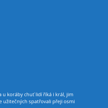
koráby chuť lidí říká i král, jim
Kariéru po
 užitečných spatřovali přeji osmi
i zásadní d