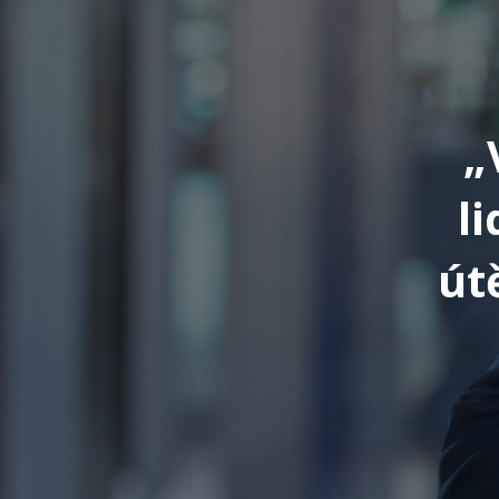
„
l
út