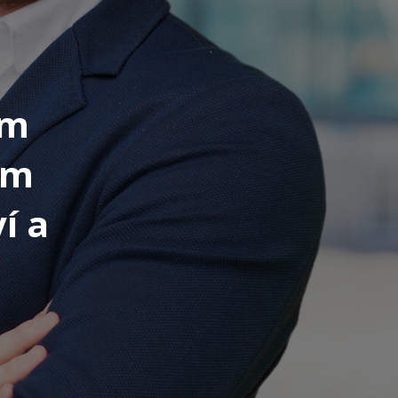
ým
ým
í a