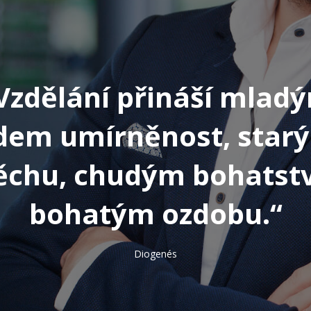
Vzdělání přináší mlad
idem umírněnost, star
ěchu, chudým bohatstv
bohatým ozdobu.“
Diogenés