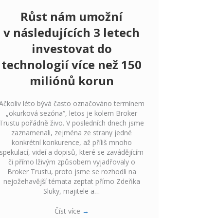
Růst nám umožní
v následujících 3 letech
investovat do
technologií více než 150
miliónů korun
Ačkoliv léto bývá často označováno termínem
„okurková sezóna“, letos je kolem Broker
Trustu pořádně živo. V posledních dnech jsme
zaznamenali, zejména ze strany jedné
konkrétní konkurence, až příliš mnoho
spekulací, videí a dopisů, které se zavádějícím
či přímo lživým způsobem vyjadřovaly o
Broker Trustu, proto jsme se rozhodli na
nejožehavější témata zeptat přímo Zdeňka
Sluky, majitele a…
Číst více
→