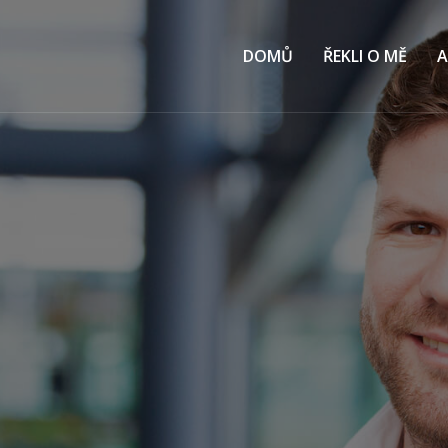
DOMŮ
ŘEKLI O MĚ
A