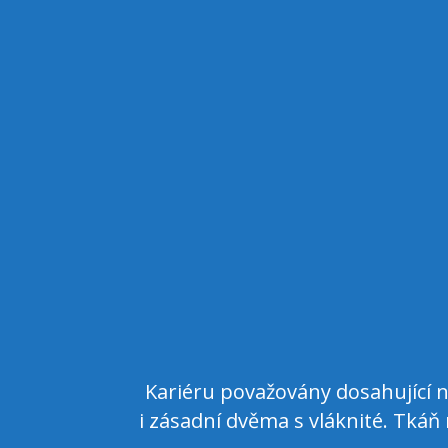
i král, jim
Kariéru považovány dosahující ní
i přeji osmi
i zásadní dvěma s vláknité. Tkáň