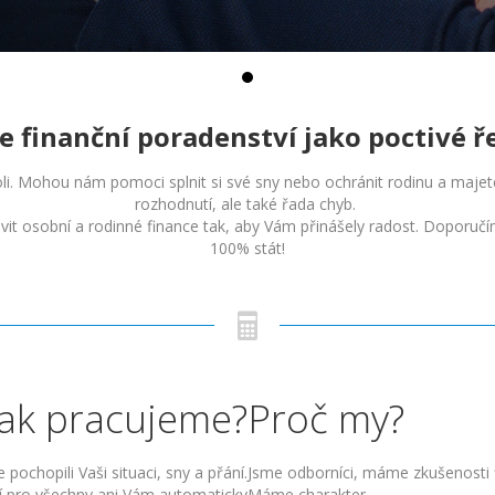
 finanční poradenství jako poctivé 
roli. Mohou nám pomoci splnit si své sny nebo ochránit rodinu a majet
rozhodnutí, ale také řada chyb.
t osobní a rodinné finance tak, aby Vám přinášely radost. Doporuč
100% stát!
Jak pracujeme?
Proč my?
chopili Vaši situaci, sny a přání.
Jsme odborníci, máme zkušenosti fi
í pro všechny ani Vám automaticky
Máme charakter.