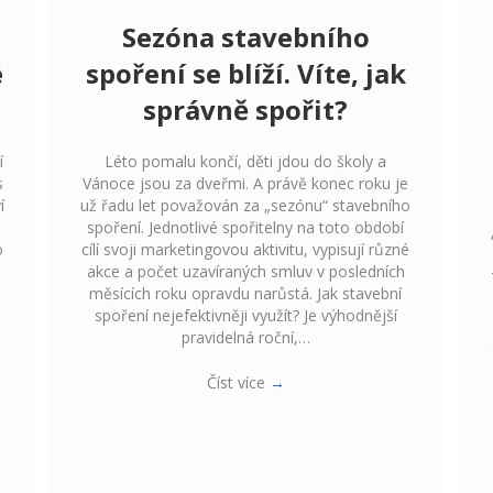
Sezóna stavebního
é
spoření se blíží. Víte, jak
správně spořit?
í
Léto pomalu končí, děti jdou do školy a
s
Vánoce jsou za dveřmi. A právě konec roku je
í
už řadu let považován za „sezónu“ stavebního
spoření. Jednotlivé spořitelny na toto období
o
cílí svoji marketingovou aktivitu, vypisují různé
akce a počet uzavíraných smluv v posledních
.
měsících roku opravdu narůstá. Jak stavební
spoření nejefektivněji využít? Je výhodnější
pravidelná roční,…
Číst více
→