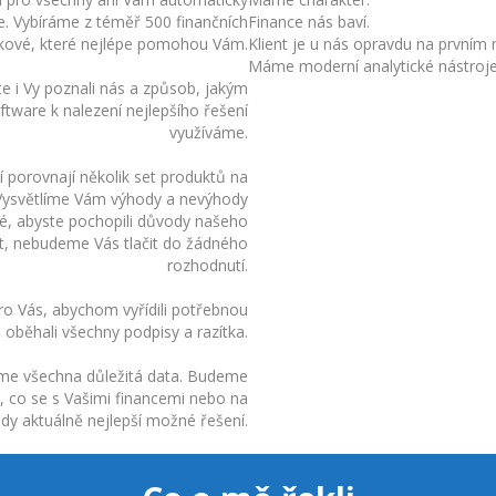
. Vybíráme z téměř 500 finančních
Finance nás baví.
kové, které nejlépe pomohou Vám.
Klient je u nás opravdu na prvním 
Máme moderní analytické nástroje
 i Vy poznali nás a způsob, jakým
ftware k nalezení nejlepšího řešení
využíváme.
í porovnají několik set produktů na
 Vysvětlíme Vám výhody a nevýhody
žité, abyste pochopili důvody našeho
et, nebudeme Vás tlačit do žádného
rozhodnutí.
ro Vás, abychom vyřídili potřebnou
, oběhali všechny podpisy a razítka.
me všechna důležitá data. Budeme
, co se s Vašimi financemi nebo na
vždy aktuálně nejlepší možné řešení.