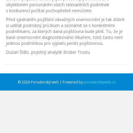
objektivním porovnáním všech relevantních podmínek
s konkurencí počítat pochopitelně nemůžete.
Před sjednáním pojištění závažných onemocnění je tak dobré
si udělat podrobný průzkum a seznámit se s konkrétními
podmínkami, za kterých daná pojišťovna bude plnit. To, že je
dané onemocnění diagnostikováno lékařem, totiž často není
jedinou podmínkou pro výplatu peněz pojišťovnou.
Dušan Šídlo, pojistný analytik Broker Trustu
© 2026 Poradenský web | Powered by
poradenskyweb.cz