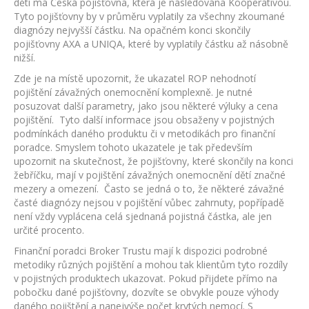
dětí má Česká pojišťovna, která je následována Kooperativou.
Tyto pojišťovny by v průměru vyplatily za všechny zkoumané
diagnózy nejvyšší částku. Na opačném konci skončily
pojišťovny AXA a UNIQA, které by vyplatily částku až násobně
nižší.
Zde je na místě upozornit, že ukazatel ROP nehodnotí
pojištění závažných onemocnění komplexně. Je nutné
posuzovat další parametry, jako jsou některé výluky a cena
pojištění. Tyto další informace jsou obsaženy v pojistných
podmínkách daného produktu či v metodikách pro finanční
poradce. Smyslem tohoto ukazatele je tak především
upozornit na skutečnost, že pojišťovny, které skončily na konci
žebříčku, mají v pojištění závažných onemocnění dětí značné
mezery a omezení. Často se jedná o to, že některé závažné
časté diagnózy nejsou v pojištění vůbec zahrnuty, popřípadě
není vždy vyplácena celá sjednaná pojistná částka, ale jen
určité procento.
Finanční poradci Broker Trustu mají k dispozici podrobné
metodiky různých pojištění a mohou tak klientům tyto rozdíly
v pojistných produktech ukazovat. Pokud přijdete přímo na
pobočku dané pojišťovny, dozvíte se obvykle pouze výhody
daného pojištění a nanejvýše počet krytých nemocí. S