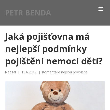
M
PETR BENDA
E
N
U
Jaká pojišťovna má
nejlepší podmínky
pojištění nemocí dětí?
u
Napsal
|
13.6.2019
|
Komentáře nejsou povolené
textu
s
názvem
Jaká
pojišťovna
má
nejlepší