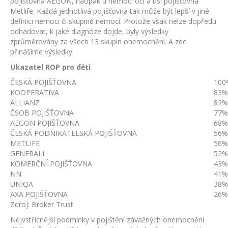
pojišťovna AEGON, naopak u nemocí očí a uší pojišťovna
Metlife. Každá jednotlivá pojišťovna tak může být lepší v jiné
definici nemoci či skupině nemocí. Protože však nelze dopředu
odhadovat, k jaké diagnóze dojde, byly výsledky
zprůměrovány za všech 13 skupin onemocnění. A zde
přinášíme výsledky:
Ukazatel ROP pro děti
ČESKÁ POJIŠŤOVNA
100
KOOPERATIVA
83%
ALLIANZ
82%
ČSOB POJIŠŤOVNA
77%
AEGON POJIŠŤOVNA
68%
ČESKÁ PODNIKATELSKÁ POJIŠŤOVNA
56%
METLIFE
56%
GENERALI
52%
KOMERČNÍ POJIŠŤOVNA
43%
NN
41%
UNIQA
38%
AXA POJIŠŤOVNA
26%
Zdroj: Broker Trust
Nejvstřícnější podmínky v pojištění závažných onemocnění