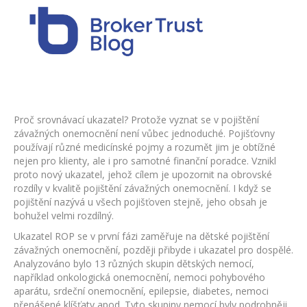
Proč srovnávací ukazatel? Protože vyznat se v pojištění
závažných onemocnění není vůbec jednoduché. Pojišťovny
používají různé medicínské pojmy a rozumět jim je obtížné
nejen pro klienty, ale i pro samotné finanční poradce. Vznikl
proto nový ukazatel, jehož cílem je upozornit na obrovské
rozdíly v kvalitě pojištění závažných onemocnění. I když se
pojištění nazývá u všech pojišťoven stejně, jeho obsah je
bohužel velmi rozdílný.
Ukazatel ROP se v první fázi zaměřuje na dětské pojištění
závažných onemocnění, později přibyde i ukazatel pro dospělé.
Analyzováno bylo 13 různých skupin dětských nemocí,
například onkologická onemocnění, nemoci pohybového
aparátu, srdeční onemocnění, epilepsie, diabetes, nemoci
přenášené klíšťaty apod. Tyto skupiny nemocí byly podrobněji