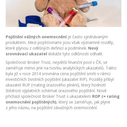
podmínky
pojištění
nemocí
dětí?
Pojištění vážných onemocnění
je často sjednávaným
produktem. Mezi pojišťovnami jsou však významné rozdíly,
které plynou z odlišných definicí a podmínek.
Nový
srovnávací ukazatel
dokáže tyto odlišnosti odhalit.
Společnost Broker Trust, největší finanční pool v ČR, se
zaměřuje mimo jiné na tvorbu analytických ukazatelů. Takto
byla již v roce 2014 srovnána cena pojištění smrti v rámci
investičních životních pojištění (ukazatel RIP). Později přibyl
ukazatel RUP (=rating úrazového plnění), který hodnotí
štědrost výplatních schémat úrazového pojištění. Nově
přichází společnost Broker Trust s ukazatelem
ROP (= rating
onemocnění pojištěných)
, který se zaměřuje, jak plyne
z jeho názvu, na pojištění závažných onemocnění.