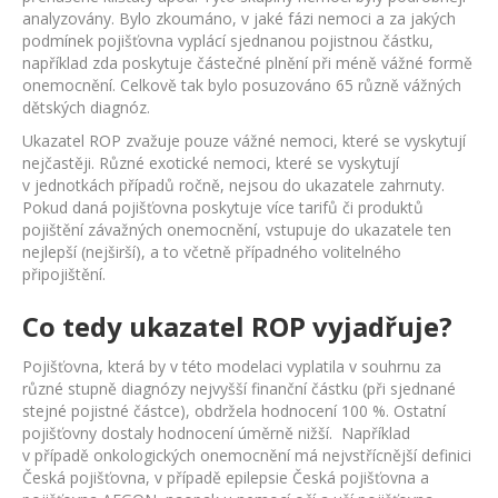
analyzovány. Bylo zkoumáno, v jaké fázi nemoci a za jakých
podmínek pojišťovna vyplácí sjednanou pojistnou částku,
například zda poskytuje částečné plnění při méně vážné formě
onemocnění. Celkově tak bylo posuzováno 65 různě vážných
dětských diagnóz.
Ukazatel ROP zvažuje pouze vážné nemoci, které se vyskytují
nejčastěji. Různé exotické nemoci, které se vyskytují
v jednotkách případů ročně, nejsou do ukazatele zahrnuty.
Pokud daná pojišťovna poskytuje více tarifů či produktů
pojištění závažných onemocnění, vstupuje do ukazatele ten
nejlepší (nejširší), a to včetně případného volitelného
připojištění.
Co tedy ukazatel ROP vyjadřuje?
Pojišťovna, která by v této modelaci vyplatila v souhrnu za
různé stupně diagnózy nejvyšší finanční částku (při sjednané
stejné pojistné částce), obdržela hodnocení 100 %. Ostatní
pojišťovny dostaly hodnocení úměrně nižší. Například
v případě onkologických onemocnění má nejvstřícnější definici
Česká pojišťovna, v případě epilepsie Česká pojišťovna a