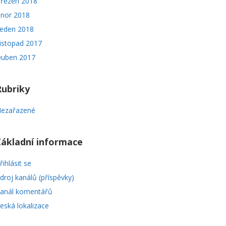
řezen 2018
nor 2018
eden 2018
istopad 2017
uben 2017
Rubriky
ezařazené
Základní informace
řihlásit se
droj kanálů (příspěvky)
anál komentářů
eská lokalizace