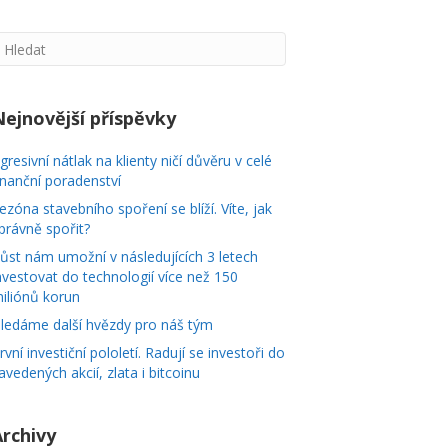
Nejnovější příspěvky
gresivní nátlak na klienty ničí důvěru v celé
inanční poradenství
ezóna stavebního spoření se blíží. Víte, jak
právně spořit?
ůst nám umožní v následujících 3 letech
nvestovat do technologií více než 150
iliónů korun
ledáme další hvězdy pro náš tým
rvní investiční pololetí. Radují se investoři do
avedených akcií, zlata i bitcoinu
Archivy