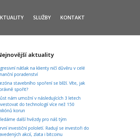
KTUALITY
SLUŽBY
KONTAKT
Nejnovější aktuality
gresivní nátlak na klienty ničí důvěru v celé
inanční poradenství
ezóna stavebního spoření se blíží. Víte, jak
právně spořit?
ůst nám umožní v následujících 3 letech
nvestovat do technologií více než 150
iliónů korun
ledáme další hvězdy pro náš tým
rvní investiční pololetí. Radují se investoři do
avedených akcií, zlata i bitcoinu