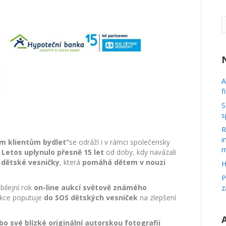
online
dobročinnou
aukci
fotografií
Herberta
Slavíka
A
f
S
s
R
i
 klientům bydlet“
se odráží i v rámci společensky
m
.
Letos uplynulo přesně 15 let
od doby, kdy navázali
 dětské vesničky
, která
pomáhá dětem v nouzi
H
P
ubilejní rok
on-line aukcí světově známého
z
ukce poputuje
do SOS dětských vesniček
na zlepšení
bo své blízké originální autorskou fotografii