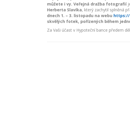
můžete i vy.
Veřejná dražba fotografií
j
Herberta Slavíka
, který zachytil splněná p
dnech
1. – 3. listopadu na webu
https:/
skvělých fotek, pořízených během jedn
Za Vaši účast v Hypoteční bance předem děku