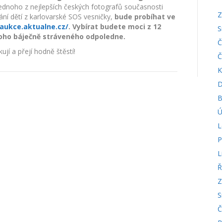
ednoho z nejlepších českých fotografů současnosti
Z
řání dětí z karlovarské SOS vesničky,
bude probíhat
ve
/aukce.aktualne.cz/
.
Vybírat budete moci z 12
S
oho báječně stráveného odpoledne.
Č
jí a přejí hodně štěstí!
Č
K
D
B
Ú
L
P
L
Ř
Z
S
Č