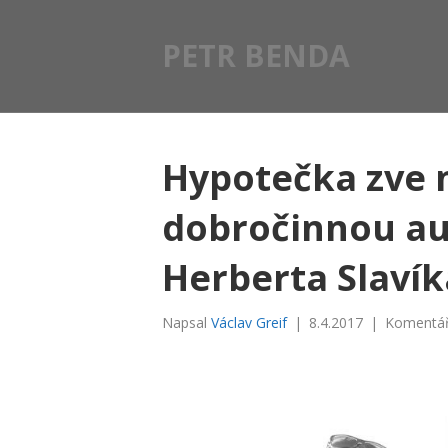
PETR BENDA
Hypotečka zve 
dobročinnou auk
Herberta Slavík
Napsal
Václav Greif
|
8.4.2017
|
Komentář