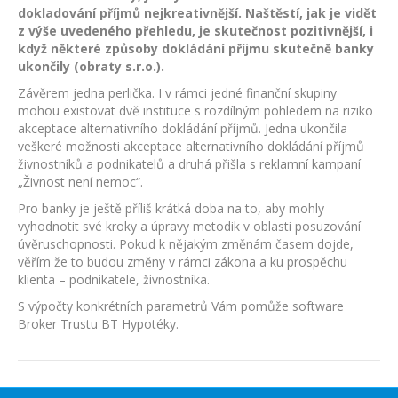
dokladování příjmů nejkreativnější. Naštěstí, jak je vidět
z výše uvedeného přehledu, je skutečnost pozitivnější, i
když některé způsoby dokládání příjmu skutečně banky
ukončily (obraty s.r.o.).
Závěrem jedna perlička. I v rámci jedné finanční skupiny
mohou existovat dvě instituce s rozdílným pohledem na riziko
akceptace alternativního dokládání příjmů. Jedna ukončila
veškeré možnosti akceptace alternativního dokládání příjmů
živnostníků a podnikatelů a druhá přišla s reklamní kampaní
„Živnost není nemoc“.
Pro banky je ještě příliš krátká doba na to, aby mohly
vyhodnotit své kroky a úpravy metodik v oblasti posuzování
úvěruschopnosti. Pokud k nějakým změnám časem dojde,
věřím že to budou změny v rámci zákona a ku prospěchu
klienta – podnikatele, živnostníka.
S výpočty konkrétních parametrů Vám pomůže software
Broker Trustu BT Hypotéky.