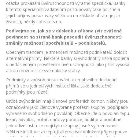
otázka prokázání úvěruschopnosti výrazně specifická. Banky
k těmto speciálním žadatelům přistupovaly také odlišně a
jejich příjmy posuzovaly většinou na základě obratu jejich
živnosti, někdy i obratu s.r.o.
Podívejme se, jak se v důsledku zákona (viz zvýšená
povinnost na straně bank posoudit úvěruschopnost)
změnily možnosti spotřebitelů – podnikatelů.
Obecným trendem je zmenšení možností podnikatelů doložit
alternativní příjmy. Některé banky si vyhodnotily rizika spojená
s nedůsledným prověřením úvěruschopnosti jako příliš vysoká
a tuto možnost ze své nabídky stáhly.
Podmínky a způsob posuzování alternativního dokládání
příjmů se u jednotlivých institucí liší a také dodatečné
podmínky jsou různé.
Určité zvýhodnění mají členové profesních komor. Někdy jsou
označováni jako členové vybrané profesní skupiny (popřípadě
vybraného svobodného povolání). Obecně jde o povolání typu
lékař, advokát, notář, daňový poradce, auditor a podobně.
Jednotlivé instituce mají tyto skupiny jasně vyjmenované.
Některé instituce akceptují alternativní doložení příjmu pouze