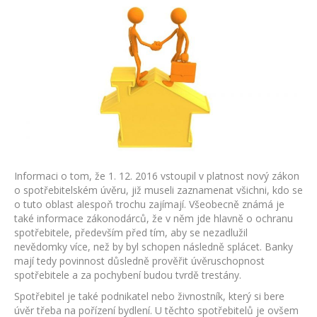
s
názvem
Jak
nový
zákon
o
spotřebitelském
úvěru
dopadá
na
hypotéky
podnikatelů?
Informaci o tom, že 1. 12. 2016 vstoupil v platnost nový zákon
o spotřebitelském úvěru, již museli zaznamenat všichni, kdo se
o tuto oblast alespoň trochu zajímají. Všeobecně známá je
také informace zákonodárců, že v něm jde hlavně o ochranu
spotřebitele, především před tím, aby se nezadlužil
nevědomky více, než by byl schopen následně splácet. Banky
mají tedy povinnost důsledně prověřit úvěruschopnost
spotřebitele a za pochybení budou tvrdě trestány.
Spotřebitel je také podnikatel nebo živnostník, který si bere
úvěr třeba na pořízení bydlení. U těchto spotřebitelů je ovšem