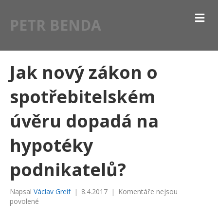
M
PETR BENDA
E
N
U
Jak nový zákon o
spotřebitelském
úvěru dopadá na
hypotéky
podnikatelů?
Napsal
Václav Greif
|
8.4.2017
|
Komentáře nejsou
u
povolené
textu