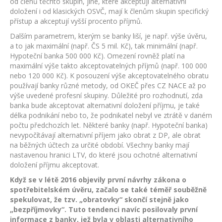
od členů těchto skupin, jiné, které akceptují alternativní
doložení i od klasických OSVČ, mají k členům skupin specifický
přístup a akceptují vyšší procento příjmů.
Dalším parametrem, kterým se banky liší, je např. výše úvěru,
a to jak maximální (např. ČS 5 mil. Kč), tak minimální (např.
Hypoteční banka 500 000 Kč). Omezení rovněž platí na
maximální výše takto akceptovatelných příjmů (např. 100 000
nebo 120 000 Kč). K posouzení výše akceptovatelného obratu
používají banky různé metody, od OKEČ přes CZ NACE až po
výše uvedené profesní skupiny. Důležité pro rozhodnutí, zda
banka bude akceptovat alternativní doložení příjmu, je také
délka podnikání nebo to, že podnikatel nebyl ve ztrátě v daném
počtu předchozích let. Některé banky (např. Hypoteční banka)
nevypočítávají alternativní příjem jako obrat z DP, ale obrat
na běžných účtech za určité období. Všechny banky mají
nastavenou hranici LTV, do které jsou ochotné alternativní
doložení příjmu akceptovat.
Když se v létě 2016 objevily první návrhy zákona o
spotřebitelském úvěru, začalo se také téměř souběžně
spekulovat, že tzv. „obratovky“ skončí stejně jako
„bezpříjmovky“. Tuto tendenci navíc posilovaly první
informace z banky, jež byla v oblasti alternativního