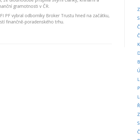
inanční gramotnosti v ČR.
Z
FI PF vybral odborníky Broker Trustu hned na začátku,
S
stí finančně-poradenského trhu.
Č
Č
K
D
B
Ú
L
P
L
Ř
Z
S
Č