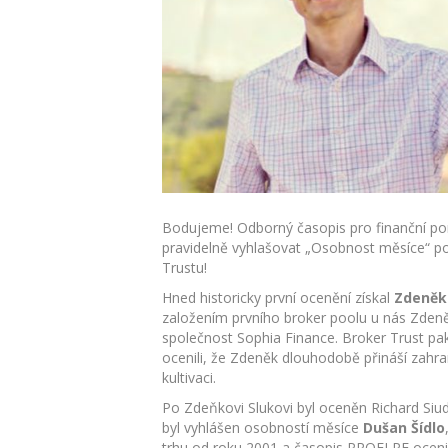
Bodujeme! Odborný časopis pro finanční por
pravidelně vyhlašovat „Osobnost měsíce“ po
Trustu!
Hned historicky první ocenění získal
Zdeněk
založením prvního broker poolu u nás Zden
společnost Sophia Finance. Broker Trust pak
ocenili, že Zdeněk dlouhodobě přináší zahra
kultivaci.
Po Zdeňkovi Slukovi byl oceněn Richard Siud
byl vyhlášen osobností měsíce
Dušan Šídlo
trhu od roku 2001 a časopis PROFI PF ocenil