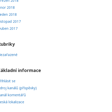
řezen 2018
nor 2018
eden 2018
istopad 2017
uben 2017
Rubriky
ezařazené
Základní informace
řihlásit se
droj kanálů (příspěvky)
anál komentářů
eská lokalizace