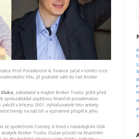
PF
A
f
S
adce Profi Poradenství & Finance začal v tomto roce
s
radenského trhu. Již podruhé sáhl do řad Broker
R
i
m
 Sluka
, zakladatel a majitel Broker Trustu. Ještě před
ěk spoluzakládal úspěšnou finančně poradenskou
H
 založil v březnu 2001. Vyhlašovatelé této ankety
P
niční trendy na náš trh a významně přispěl k jeho
z
a ze společnosti Conseq. A hned v následujícím čísle
, analytik Broker Trustu. Dušan působí na finančním
, že dlouhodobě přispívá svými články, knihami a