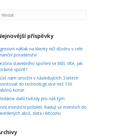
Nejnovější příspěvky
gresivní nátlak na klienty ničí důvěru v celé
inanční poradenství
ezóna stavebního spoření se blíží. Víte, jak
právně spořit?
ůst nám umožní v následujících 3 letech
nvestovat do technologií více než 150
iliónů korun
ledáme další hvězdy pro náš tým
rvní investiční pololetí. Radují se investoři do
avedených akcií, zlata i bitcoinu
Archivy