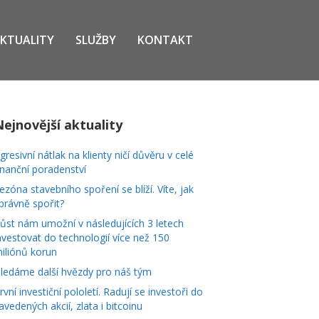
KTUALITY
SLUŽBY
KONTAKT
Nejnovější aktuality
gresivní nátlak na klienty ničí důvěru v celé
inanční poradenství
ezóna stavebního spoření se blíží. Víte, jak
právně spořit?
ůst nám umožní v následujících 3 letech
nvestovat do technologií více než 150
iliónů korun
ledáme další hvězdy pro náš tým
rvní investiční pololetí. Radují se investoři do
avedených akcií, zlata i bitcoinu