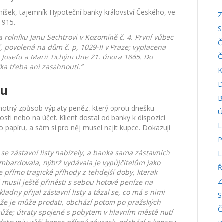
eníšek, tajemník Hypoteční banky království Českého, ve
Z
1915.
S
a rolníku Janu Sechtrovi v Kozomíně č. 4. První vůbec
Č
 povolená na dům č. p, 1029-II v Praze; vyplacena
Č
 Josefu a Marii Tichým dne 21. února 1865. Do
a třeba ani zasáhnouti.“
K
D
ku
B
motný způsob výplaty peněz, který oproti dnešku
Ú
sti nebo na účet. Klient dostal od banky k dispozici
L
o papíru, a sám si pro něj musel najít kupce. Dokazují
P
se zástavní listy nabízely, a banka sama zástavních
L
ombardovala, nýbrž vydávala je vypůjčitelům jako
Ř
 přímo tragické příhody z tehdejší doby, kterak
Z
ž musil ještě přinésti s sebou hotové peníze na
dny přijal zástavní listy a tázal se, co má s nimi
S
í, že je může prodati, obchází potom po pražských
Č
ůže; útraty spojené s pobytem v hlavním městě nutí
odstoupiv vůči bance přísný závazek, odchází s kapsou