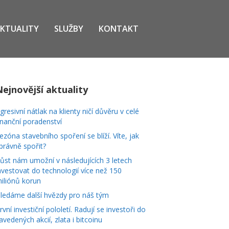
KTUALITY
SLUŽBY
KONTAKT
Nejnovější aktuality
gresivní nátlak na klienty ničí důvěru v celé
inanční poradenství
ezóna stavebního spoření se blíží. Víte, jak
právně spořit?
ůst nám umožní v následujících 3 letech
nvestovat do technologií více než 150
iliónů korun
ledáme další hvězdy pro náš tým
rvní investiční pololetí. Radují se investoři do
avedených akcií, zlata i bitcoinu