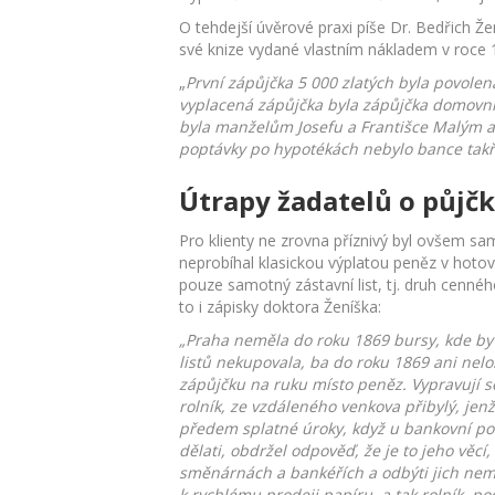
O tehdejší úvěrové praxi píše Dr. Bedřich Ž
své knize vydané vlastním nákladem v roce 
„
První zápůjčka 5 000 zlatých byla povolen
vyplacená zápůjčka byla zápůjčka domovní,
byla manželům Josefu a Františce Malým a
poptávky po hypotékách nebylo bance takřk
Útrapy žadatelů o půjč
Pro klienty ne zrovna příznivý byl ovšem sa
neprobíhal klasickou výplatou peněz v hotovo
pouze samotný zástavní list, tj. druh cennéh
to i zápisky doktora Ženíška:
„Praha neměla do roku 1869 bursy, kde by 
listů nekupovala, ba do roku 1869 ani nel
zápůjčku na ruku místo peněz. Vypravují se
rolník, ze vzdáleného venkova přibylý, jen
předem splatné úroky, když u bankovní pokla
dělati, obdržel odpověď, že je to jeho věc
směnárnách a bankéřích a odbýti jich nem
k rychlému prodeji papíru, a tak rolník, p