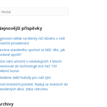
Nejnovější příspěvky
gresivní nátlak na klienty ničí důvěru v celé
inanční poradenství
ezóna stavebního spoření se blíží. Víte, jak
právně spořit?
ůst nám umožní v následujících 3 letech
nvestovat do technologií více než 150
iliónů korun
ledáme další hvězdy pro náš tým
rvní investiční pololetí. Radují se investoři do
avedených akcií, zlata i bitcoinu
Archivy