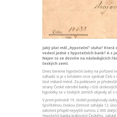
Jaký plat měl „hypoteční“ sluha? Která
vedení jedné z hypotečních bank? A s j
Nejen to se dozvíte na následujících řá
českých zemí.
Dnes bereme hypoteční úvěry na pořízení 
odhadů si je v loňském roce sjednali Češi v
šest miliard méně. Za poklesem je předevš
strany České národní banky i růst úrokových
hypotéky se v českých zemích objevily až v d
V první polovině 19. století poskytovaly úvě
Spořitelnou českou (činnost zahájila 12. únor
založení přispěl nejvyšší sumou 2 000 zlatý
Hypoteční banka království Českého, zahájil 