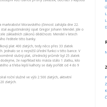
B
Ú
L
L
a markrabství Moravského (činnost zahájila dne 22.
D
stal augustiniánský opat Gregor Johann Mendel. Jde o
tele základních zákonů dědičnosti. Mendel v letech
ho ředitele této banky.
ulkový plat 400 zlatých, tedy něco přes 33 zlatek
. Jednalo se o nejnižší úřední funkci v této bance. V
N
a poměrně slušný plat, úřednický průměr byl 25 zlatek
dodejme, že například kilo másla stálo 1 zlatku, kilo
latého a třeba lepší kalhoty se daly pořídit od 4 do 9
ral roční služné ve výši 2 500 zlatých, aktivitní
P
420 zlatých.
Z
K
Č