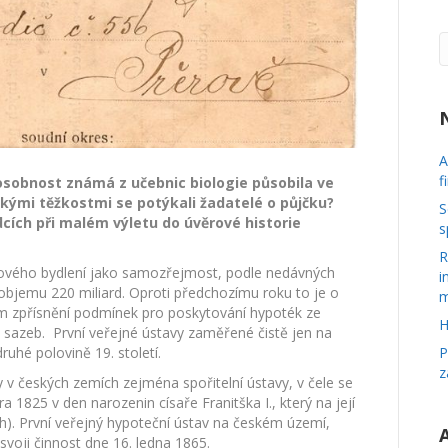
A
f
 osobnost známá z učebnic biologie působila ve
akými těžkostmi se potýkali žadatelé o půjčku?
S
dcích při malém výletu do úvěrové historie
s
R
nového bydlení jako samozřejmost, podle nedávných
i
 objemu 220 miliard. Oproti předchozímu roku to je o
m
ím zpřísnění podmínek pro poskytování hypoték ze
H
 sazeb. První veřejné ústavy zaměřené čistě jen na
P
ruhé polovině 19. století.
z
ry v českých zemích zejména spořitelní ústavy, v čele se
a 1825 v den narozenin císaře Franitška I., který na její
ch). První veřejný hypoteční ústav na českém území,
svoji činnost dne 16. ledna 1865.