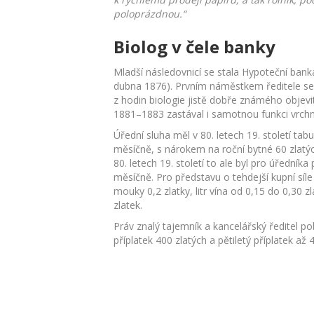
poloprázdnou.“
Biolog v čele banky
Mladší následovnicí se stala Hypoteční bank
dubna 1876). Prvním náměstkem ředitele se 
z hodin biologie jistě dobře známého objevi
1881–1883 zastával i samotnou funkci vrchní
Úřední sluha měl v 80. letech 19. století tab
měsíčně, s nárokem na roční bytné 60 zlatých
80. letech 19. století to ale byl pro úředník
měsíčně. Pro představu o tehdejší kupní síle 
mouky 0,2 zlatky, litr vína od 0,15 do 0,30 z
zlatek.
Práv znalý tajemník a kancelářský ředitel pobí
příplatek 400 zlatých a pětiletý příplatek až 