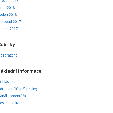
řezen 2018
nor 2018
eden 2018
istopad 2017
uben 2017
Rubriky
ezařazené
Základní informace
řihlásit se
droj kanálů (příspěvky)
anál komentářů
eská lokalizace