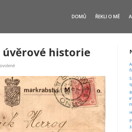
DOMŮ
ŘEKLI O MĚ
A
é úvěrové historie
A
u
ovolené
f
textu
s
S
názvem
s
Perličky
R
z
i
české
m
úvěrové
historie
H
P
z