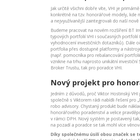
Jak určitě všichni dobře víte, VHI je primár
konkrétně na tzv. honorářové modely, kde m
a nejvyužívanější zaintegrovali do naší nově 
Budeme pracovat na novém rozšíření BT Inves
typových portfolií VHI i současných portfoli
vyhodnocení investičních dotazníků). Dále o
portfolia přes dostupné platformy a nástroje
(např. pomocníka pro rebalancování portfoli
vznikne na trhu naprosto unikátní investičn
Broker Trustu, tak pro poradce VHI.
Nový projekt pro hono
Jedním z důvodů, proč Viktor Hostinský VHI 
společně s Viktorem rádi nabídli řešení pr
robo advisory. Chystaný produkt bude nákla
honorářového poradenství a velice pravdě
v rámci DPH. Nový systém je postavený tak, 
na pozadí a poradce se tak mohl více věnova
Díky společnému úsilí obou značek se t