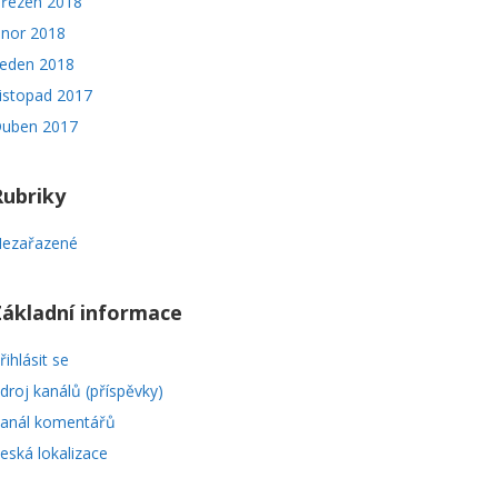
řezen 2018
nor 2018
eden 2018
istopad 2017
uben 2017
Rubriky
ezařazené
Základní informace
řihlásit se
droj kanálů (příspěvky)
anál komentářů
eská lokalizace