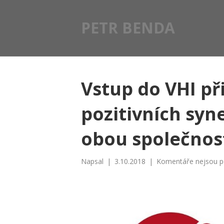
PETR BENDA
Vstup do VHI p
pozitivních syn
obou společnos
Napsal
|
3.10.2018
|
Komentáře nejsou p