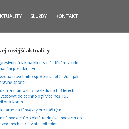
KTUALITY
SLUŽBY
KONTAKT
Nejnovější aktuality
gresivní nátlak na klienty ničí důvěru v celé
inanční poradenství
ezóna stavebního spoření se blíží. Víte, jak
právně spořit?
ůst nám umožní v následujících 3 letech
nvestovat do technologií více než 150
iliónů korun
ledáme další hvězdy pro náš tým
rvní investiční pololetí. Radují se investoři do
avedených akcií, zlata i bitcoinu