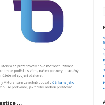
přinese
mnoho
pozitivních
synergií
pro
poradce
z
obou
A
společností
f
S
s
R
i
I, kterým se prezentovaly nové možnosti získané
m
hom se podělili i s Vámi, našimi partnery, o stručný
o můžete od spojení očekávat.
H
any Viktora, sám zevrubně popsal v
článku na jeho
P
vnou se podíváme, jak z toho mohou profitovat
z
vestice …