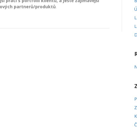
B
í práci s portfolii klientů, a ještě zajímavější
tových partnerů/produktů
.
Ú
L
L
D
N
P
Z
K
Č