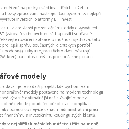
ně zaměřené na poskytování investičních služeb a
Z
á hezky zpracované nástroje. Rádi bychom ty nejlepší
S
vyvinuté investiční platformy BT Invest.
Č
tu, které zlepší prezentační materiály o vysvětlení
Č
í BT (zároveň s tím bychom rádi upravili i současné
čekávejte rozšíření aplikace o možnost sjednávat tato
K
 pro lepší správu současných klientských portfolií
D
í a podobně). Díky integraci těchto dvou nástrojů
í SW, který bude dostupný jak pro současné poradce
B
Ú
L
rářové modely
P
prodával, je jeho další projekt, kde bychom Vám
L
o „honorářové“ modely postavené na moderní technologii
Ř
dově výrazně optimálnější než stávající modely
podobně nebude poradcům působit ani komplikace
Z
aby poradci co nejvíce usnadnil administrativní práci
S
t finančnímu a investičnímu koučingu svých klientů.
Č
edy v nejbližších měsících můžete těšit na méně