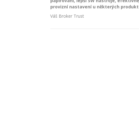
papírování, lepší SW nástroje, efektivnějš
provizní nastavení u některých produk
Váš Broker Trust