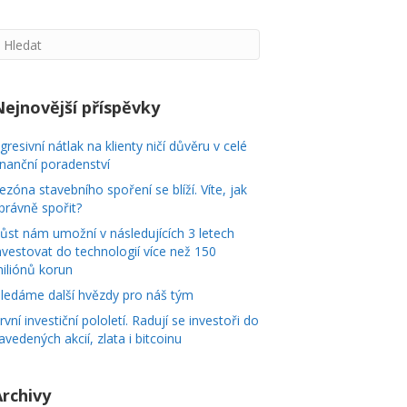
Nejnovější příspěvky
gresivní nátlak na klienty ničí důvěru v celé
inanční poradenství
ezóna stavebního spoření se blíží. Víte, jak
právně spořit?
ůst nám umožní v následujících 3 letech
nvestovat do technologií více než 150
iliónů korun
ledáme další hvězdy pro náš tým
rvní investiční pololetí. Radují se investoři do
avedených akcií, zlata i bitcoinu
Archivy