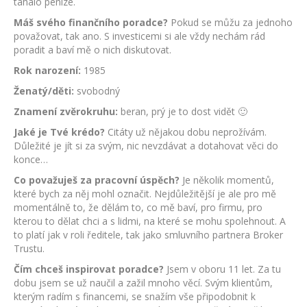
tahalo peníze.
Máš svého finančního poradce?
Pokud se můžu za jednoho
považovat, tak ano. S investicemi si ale vždy nechám rád
poradit a baví mě o nich diskutovat.
Rok narození:
1985
Ženatý/děti:
svobodný
Znamení zvěrokruhu:
beran, prý je to dost vidět 🙂
Jaké je Tvé krédo?
Citáty už nějakou dobu neprožívám.
Důležité je jít si za svým, nic nevzdávat a dotahovat věci do
konce…
Co považuješ za pracovní úspěch?
Je několik momentů,
které bych za něj mohl označit. Nejdůležitější je ale pro mě
momentálně to, že dělám to, co mě baví, pro firmu, pro
kterou to dělat chci a s lidmi, na které se mohu spolehnout. A
to platí jak v roli ředitele, tak jako smluvního partnera Broker
Trustu.
Čím chceš inspirovat poradce?
Jsem v oboru 11 let. Za tu
dobu jsem se už naučil a zažil mnoho věcí. Svým klientům,
kterým radím s financemi, se snažím vše připodobnit k