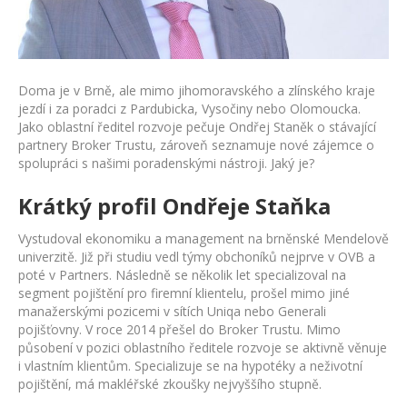
Staněk
Doma je v Brně, ale mimo jihomoravského a zlínského kraje
jezdí i za poradci z Pardubicka, Vysočiny nebo Olomoucka.
Jako oblastní ředitel rozvoje pečuje Ondřej Staněk o stávající
partnery Broker Trustu, zároveň seznamuje nové zájemce o
spolupráci s našimi poradenskými nástroji. Jaký je?
Krátký profil Ondřeje Staňka
Vystudoval ekonomiku a management na brněnské Mendelově
univerzitě. Již při studiu vedl týmy obchoníků nejprve v OVB a
poté v Partners. Následně se několik let specializoval na
segment pojištění pro firemní klientelu, prošel mimo jiné
manažerskými pozicemi v sítích Uniqa nebo Generali
pojišťovny. V roce 2014 přešel do Broker Trustu. Mimo
působení v pozici oblastního ředitele rozvoje se aktivně věnuje
i vlastním klientům. Specializuje se na hypotéky a neživotní
pojištění, má makléřské zkoušky nejvyššího stupně.