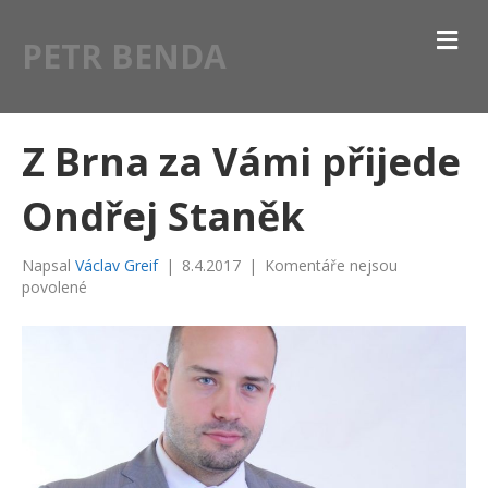
M
PETR BENDA
E
N
U
Z Brna za Vámi přijede
Ondřej Staněk
Napsal
Václav Greif
|
8.4.2017
|
Komentáře nejsou
u
povolené
textu
s
názvem
Z
Brna
za
Vámi
přijede
Ondřej