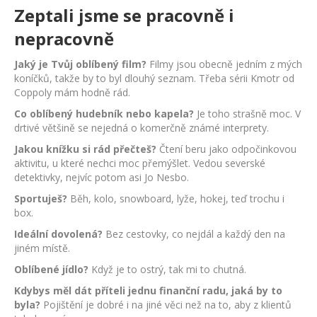
Zeptali jsme se pracovně i
nepracovně
Jaký je Tvůj oblíbený film?
Filmy jsou obecně jedním z mých
koníčků, takže by to byl dlouhý seznam. Třeba sérii Kmotr od
Coppoly mám hodně rád.
Co oblíbený hudebník nebo kapela?
Je toho strašně moc. V
drtivé většině se nejedná o komerčně známé interprety.
Jakou knížku si rád přečteš?
Čtení beru jako odpočinkovou
aktivitu, u které nechci moc přemýšlet. Vedou severské
detektivky, nejvíc potom asi Jo Nesbo.
Sportuješ?
Běh, kolo, snowboard, lyže, hokej, teď trochu i
box.
Ideální dovolená?
Bez cestovky, co nejdál a každý den na
jiném místě.
Oblíbené jídlo?
Když je to ostrý, tak mi to chutná.
Kdybys měl dát příteli jednu finanční radu, jaká by to
byla?
Pojištění je dobré i na jiné věci než na to, aby z klientů